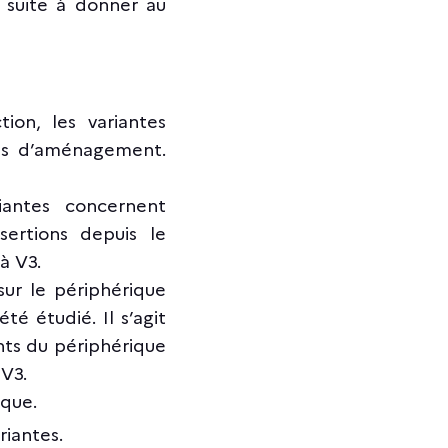
 suite à donner au
ion, les variantes
ons d’aménagement.
iantes concernent
sertions depuis le
 à V3.
sur le périphérique
é étudié. Il s’agit
nts du périphérique
 V3.
ique.
iantes.