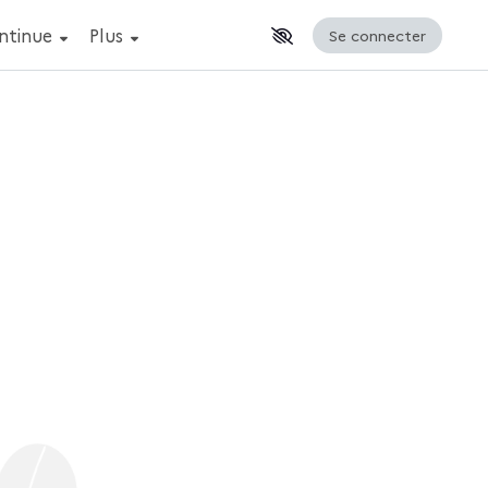
ontinue
Afficher la suite du menu
Plus
Se connecter