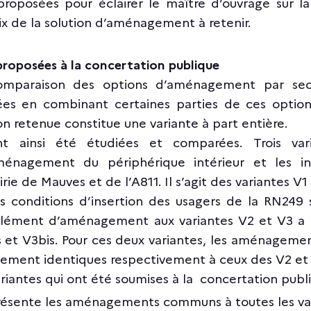
oposées pour éclairer le maître d’ouvrage sur la
oix de la solution d’aménagement à retenir.
 proposées à la concertation publique
omparaison des options d’aménagement par sect
ées en combinant certaines parties de ces opti
 retenue constitue une variante à part entière.
nt ainsi été étudiées et comparées. Trois var
ménagement du périphérique intérieur et les in
rie de Mauves et de l’A811. Il s’agit des variantes V1
es conditions d’insertion des usagers de la RN249 
lément d’aménagement aux variantes V2 et V3 a ét
s et V3bis. Pour ces deux variantes, les aménageme
ictement identiques respectivement à ceux des V2 et
riantes qui ont été soumises à la concertation publ
présente les aménagements communs à toutes les var