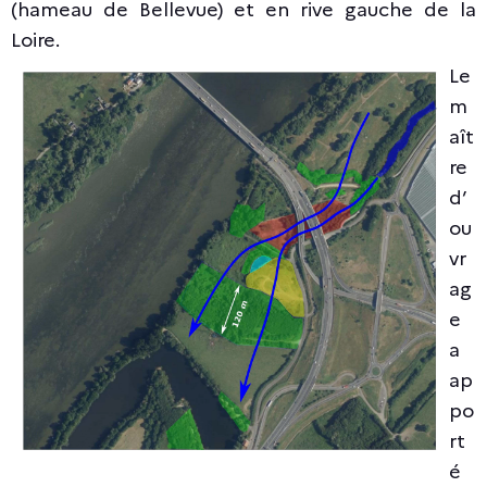
(hameau de Bellevue) et en rive gauche de la
Loire.
Le
m
aît
re
d’
ou
vr
ag
e
a
ap
po
rt
é