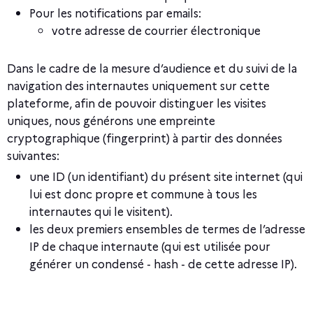
Pour les notifications par emails:
votre adresse de courrier électronique
Dans le cadre de la mesure d’audience et du suivi de la
navigation des internautes uniquement sur cette
plateforme, afin de pouvoir distinguer les visites
uniques, nous générons une empreinte
cryptographique (fingerprint) à partir des données
suivantes:
une ID (un identifiant) du présent site internet (qui
lui est donc propre et commune à tous les
internautes qui le visitent).
les deux premiers ensembles de termes de l’adresse
IP de chaque internaute (qui est utilisée pour
générer un condensé - hash - de cette adresse IP).