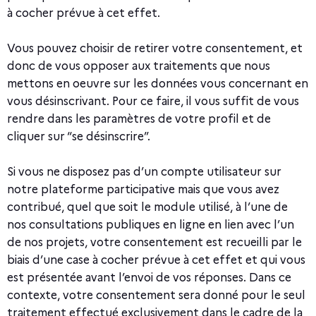
à cocher prévue à cet effet.
Vous pouvez choisir de retirer votre consentement, et
donc de vous opposer aux traitements que nous
mettons en oeuvre sur les données vous concernant en
vous désinscrivant. Pour ce faire, il vous suffit de vous
rendre dans les paramètres de votre profil et de
cliquer sur “se désinscrire”.
Si vous ne disposez pas d’un compte utilisateur sur
notre plateforme participative mais que vous avez
contribué, quel que soit le module utilisé, à l’une de
nos consultations publiques en ligne en lien avec l’un
de nos projets, votre consentement est recueilli par le
biais d’une case à cocher prévue à cet effet et qui vous
est présentée avant l’envoi de vos réponses. Dans ce
contexte, votre consentement sera donné pour le seul
traitement effectué exclusivement dans le cadre de la