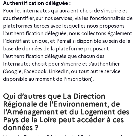
Authentification déléguée :
Pour les internautes qui auraient choisi de s’inscrire et
s’authentifier, sur nos services, via les fonctionnalités de
plateformes tierces avec lesquelles nous proposons
l’authentification déléguée, nous collectons également
l’identifiant unique, et l'email si disponible au sein de la
base de données de la plateforme proposant
l’authentification déléguée que chacun des
Internautes choisit pour s’inscrire et s’authentifier
(Google, Facebook, LinkedIn, ou tout autre service
disponible au moment de l'inscription).
Qui d’autres que La Direction
Régionale de l'Environnement, de
l'Aménagement et du Logement des
Pays de la Loire peut accéder à ces
données ?