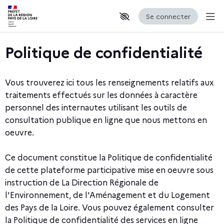
Se connecter
Aff
Aller au contenu principal
Paramètres d'accessibilité
Politique de confidentialité
Vous trouverez ici tous les renseignements relatifs aux
traitements effectués sur les données à caractère
personnel des internautes utilisant les outils de
consultation publique en ligne que nous mettons en
oeuvre.
Ce document constitue la Politique de confidentialité
de cette plateforme participative mise en oeuvre sous
instruction de La Direction Régionale de
l'Environnement, de l'Aménagement et du Logement
des Pays de la Loire. Vous pouvez également consulter
la Politique de confidentialité des services en ligne