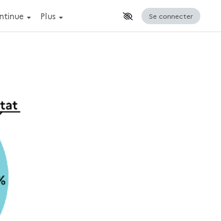
ontinue
Afficher la suite du menu
Plus
Se connecter